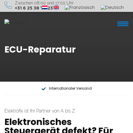
Zwischen 08:00 und 17:00 Uhr
+31 6 25 38 70 23
Elektrofix
ECU-Reparatur
Automarke
Dienstleistungen
Über uns
Internationaler Versand
Kontakt
info@elektrofix.nl
Elektrofix ist Ihr Partner von A bis Z
Elektronisches
+31 6 25 38 70 23
Steuergerät defekt? Für